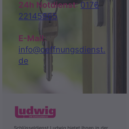
24h Notdienst
:
0176
22145965
E-Mail
:
info@oeffnungsdienst.
de
Schlüsseldienst Ludwig bietet Ihnen in der